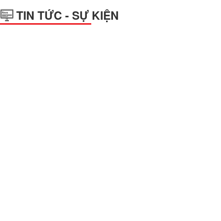
TIN TỨC - SỰ KIỆN
Với sự sang trọng và vô cùng bắt mắt, bảng hiệu chữ nổi mica là