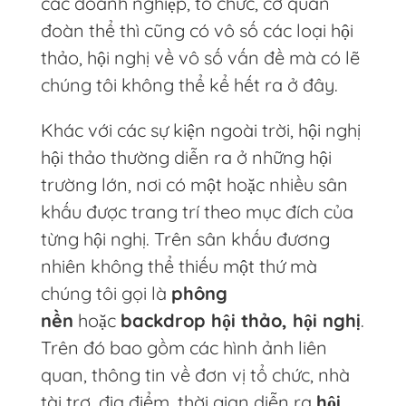
các doanh nghiệp, tổ chức, cơ quan
đoàn thể thì cũng có vô số các loại hội
thảo, hội nghị về vô số vấn đề mà có lẽ
chúng tôi không thể kể hết ra ở đây.
Khác với các sự kiện ngoài trời, hội nghị
hội thảo thường diễn ra ở những hội
trường lớn, nơi có một hoặc nhiều sân
khấu được trang trí theo mục đích của
từng hội nghị. Trên sân khấu đương
nhiên không thể thiếu một thứ mà
chúng tôi gọi là
phông
nền
hoặc
backdrop hội thảo, hội nghị
.
Trên đó bao gồm các hình ảnh liên
quan, thông tin về đơn vị tổ chức, nhà
tài trợ, địa điểm, thời gian diễn ra
hội