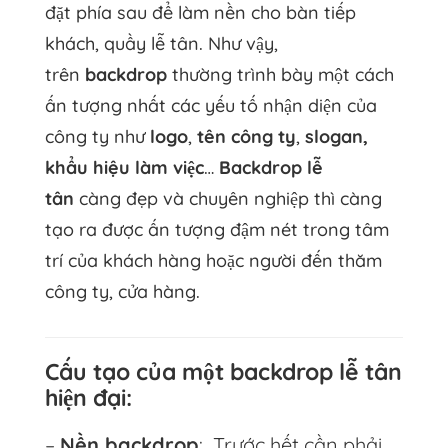
đặt phía sau để làm nền cho bàn tiếp
khách, quầy lễ tân. Như vậy,
trên
backdrop
thường trình bày một cách
ấn tượng nhất các yếu tố nhận diện của
công ty như
logo
,
tên công ty
,
slogan,
khẩu hiệu làm việc
…
Backdrop lễ
tân
càng đẹp và chuyên nghiệp thì càng
tạo ra được ấn tượng đậm nét trong tâm
trí của khách hàng hoặc người đến thăm
công ty, cửa hàng.
Cấu tạo của một backdrop lễ tân
hiện đại:
–
Nền backdrop
: Trước hết cần phải