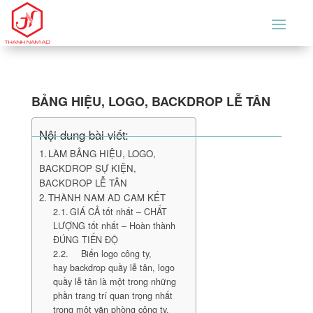
BẢNG HIỆU, LOGO, BACKDROP LỄ TÂN
Nội dung bài viết:
LÀM BẢNG HIỆU, LOGO,
BACKDROP SỰ KIỆN,
BACKDROP LỄ TÂN
THÀNH NAM AD CAM KẾT
GIÁ CẢ tốt nhất – CHẤT
LƯỢNG tốt nhất – Hoàn thành
ĐÚNG TIẾN ĐỘ
Biển logo công ty,
hay backdrop quầy lễ tân, logo
quầy lễ tân là một trong những
phần trang trí quan trọng nhất
trong một văn phòng công ty,