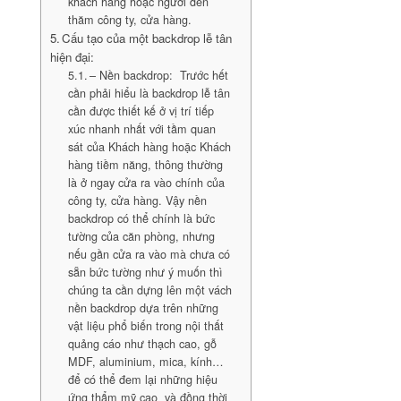
khách hàng hoặc người đến
thăm công ty, cửa hàng.
Cấu tạo của một backdrop lễ tân
hiện đại:
– Nền backdrop: Trước hết
cần phải hiểu là backdrop lễ tân
cần được thiết kế ở vị trí tiếp
xúc nhanh nhất với tầm quan
sát của Khách hàng hoặc Khách
hàng tiềm năng, thông thường
là ở ngay cửa ra vào chính của
công ty, cửa hàng. Vậy nền
backdrop có thể chính là bức
tường của căn phòng, nhưng
nếu gần cửa ra vào mà chưa có
sẵn bức tường như ý muốn thì
chúng ta cần dựng lên một vách
nền backdrop dựa trên những
vật liệu phổ biến trong nội thất
quảng cáo như thạch cao, gỗ
MDF, aluminium, mica, kính…
để có thể đem lại những hiệu
ứng thẩm mỹ cao và đồng thời