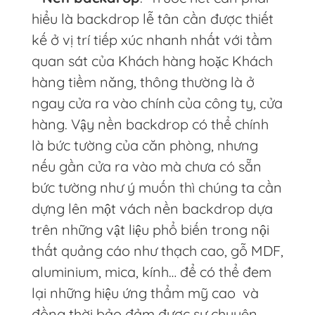
hiểu là backdrop lễ tân cần được thiết
kế ở vị trí tiếp xúc nhanh nhất với tầm
quan sát của Khách hàng hoặc Khách
hàng tiềm năng, thông thường là ở
ngay cửa ra vào chính của công ty, cửa
hàng. Vậy nền backdrop có thể chính
là bức tường của căn phòng, nhưng
nếu gần cửa ra vào mà chưa có sẵn
bức tường như ý muốn thì chúng ta cần
dựng lên một vách nền backdrop dựa
trên những vật liệu phổ biến trong nội
thất quảng cáo như thạch cao, gỗ MDF,
aluminium, mica, kính… để có thể đem
lại những hiệu ứng thẩm mỹ cao và
đồng thời bảo đảm được sự chuyên