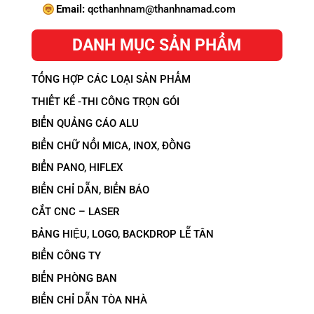
Email:
qcthanhnam@thanhnamad.com
DANH MỤC SẢN PHẨM
TỔNG HỢP CÁC LOẠI SẢN PHẨM
THIẾT KẾ -THI CÔNG TRỌN GÓI
BIỂN QUẢNG CÁO ALU
BIỂN CHỮ NỔI MICA, INOX, ĐỒNG
BIỂN PANO, HIFLEX
BIỂN CHỈ DẪN, BIỂN BÁO
CẮT CNC – LASER
BẢNG HIỆU, LOGO, BACKDROP LỄ TÂN
BIỂN CÔNG TY
BIỂN PHÒNG BAN
BIỂN CHỈ DẪN TÒA NHÀ