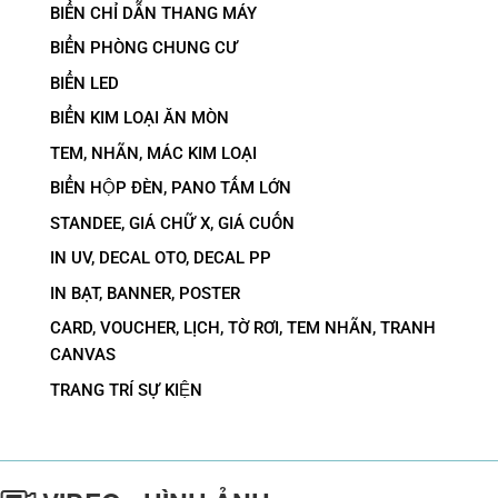
BIỂN CHỈ DẪN THANG MÁY
BIỂN PHÒNG CHUNG CƯ
BIỂN LED
BIỂN KIM LOẠI ĂN MÒN
TEM, NHÃN, MÁC KIM LOẠI
BIỂN HỘP ĐÈN, PANO TẤM LỚN
STANDEE, GIÁ CHỮ X, GIÁ CUỐN
IN UV, DECAL OTO, DECAL PP
IN BẠT, BANNER, POSTER
CARD, VOUCHER, LỊCH, TỜ RƠI, TEM NHÃN, TRANH
CANVAS
TRANG TRÍ SỰ KIỆN