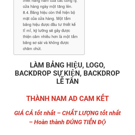
thiết hàng năm của các công ty,
cửa hàng ngày một tăng lên.
Bảng hiệu còn thể hiện bộ
mặt của cửa hàng. Một tấm
bảng hiệu được đầu tư thiết kế
tỉ mỉ, kỹ lưỡng sẽ gây được
thiện cảm nhiều hơn là một tấm
bảng sơ sài và không được
chăm chút.
LÀM BẢNG HIỆU, LOGO,
BACKDROP SỰ KIỆN, BACKDROP
LỄ TÂN
THÀNH NAM AD CAM KẾT
GIÁ CẢ tốt nhất – CHẤT LƯỢNG tốt nhất
– Hoàn thành ĐÚNG TIẾN ĐỘ