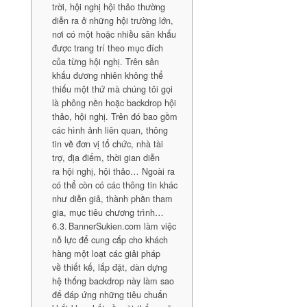
trời, hội nghị hội thảo thường
diễn ra ở những hội trường lớn,
nơi có một hoặc nhiều sân khấu
được trang trí theo mục đích
của từng hội nghị. Trên sân
khấu đương nhiên không thể
thiếu một thứ mà chúng tôi gọi
là phông nền hoặc backdrop hội
thảo, hội nghị. Trên đó bao gồm
các hình ảnh liên quan, thông
tin về đơn vị tổ chức, nhà tài
trợ, địa điểm, thời gian diễn
ra hội nghị, hội thảo… Ngoài ra
có thể còn có các thông tin khác
như diễn giả, thành phần tham
gia, mục tiêu chương trình…
BannerSukien.com làm việc
nỗ lực để cung cấp cho khách
hàng một loạt các giải pháp
về thiết kế, lắp đặt, dàn dựng
hệ thống backdrop này làm sao
để đáp ứng những tiêu chuẩn