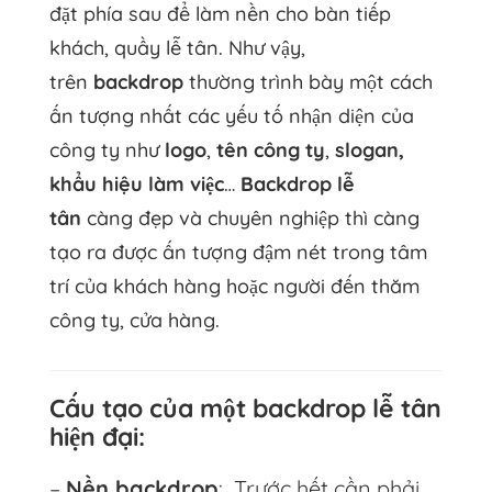
đặt phía sau để làm nền cho bàn tiếp
khách, quầy lễ tân. Như vậy,
trên
backdrop
thường trình bày một cách
ấn tượng nhất các yếu tố nhận diện của
công ty như
logo
,
tên công ty
,
slogan,
khẩu hiệu làm việc
…
Backdrop lễ
tân
càng đẹp và chuyên nghiệp thì càng
tạo ra được ấn tượng đậm nét trong tâm
trí của khách hàng hoặc người đến thăm
công ty, cửa hàng.
Cấu tạo của một backdrop lễ tân
hiện đại:
–
Nền backdrop
: Trước hết cần phải