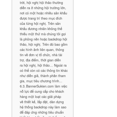
trời, hội nghị hội thảo thường
diễn ra ở những hội trường lớn,
nơi có một hoặc nhiều sân khấu
được trang trí theo mục đích
của từng hội nghị. Trên sân
khấu đương nhiên không thể
thiếu một thứ mà chúng tôi gọi
là phông nền hoặc backdrop hội
thảo, hội nghị. Trên đó bao gồm
các hình ảnh liên quan, thông
tin về đơn vị tổ chức, nhà tài
trợ, địa điểm, thời gian diễn
ra hội nghị, hội thảo… Ngoài ra
có thể còn có các thông tin khác
như diễn giả, thành phần tham
gia, mục tiêu chương trình…
BannerSukien.com làm việc
nỗ lực để cung cấp cho khách
hàng một loạt các giải pháp
về thiết kế, lắp đặt, dàn dựng
hệ thống backdrop này làm sao
để đáp ứng những tiêu chuẩn