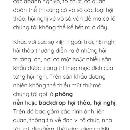
các doanh nghiệp, tổ chức, cơ quan
đoàn thể thì cũng có vô số các loại hội
thảo, hội nghị về vô số vấn đề mà có lẽ
chúng tôi không thể kể hết ra ở đây.
Khác với các sự kiện ngoài trời, hội nghị
hội thảo thường diễn ra ở những hội
trường lớn, nơi có một hoặc nhiều sân
khấu được trang trí theo mục đích của
từng hội nghị. Trên sân khấu đương
nhiên không thể thiếu một thứ mà
chúng tôi gọi là
phông
nền
hoặc
backdrop hội thảo, hội nghị
.
Trên đó bao gồm các hình ảnh liên
quan, thông tin về đơn vị tổ chức, nhà
tài trợ, địa điểm, thời gian diễn ra
hội