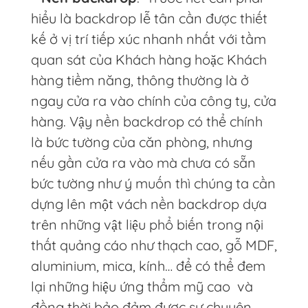
hiểu là backdrop lễ tân cần được thiết
kế ở vị trí tiếp xúc nhanh nhất với tầm
quan sát của Khách hàng hoặc Khách
hàng tiềm năng, thông thường là ở
ngay cửa ra vào chính của công ty, cửa
hàng. Vậy nền backdrop có thể chính
là bức tường của căn phòng, nhưng
nếu gần cửa ra vào mà chưa có sẵn
bức tường như ý muốn thì chúng ta cần
dựng lên một vách nền backdrop dựa
trên những vật liệu phổ biến trong nội
thất quảng cáo như thạch cao, gỗ MDF,
aluminium, mica, kính… để có thể đem
lại những hiệu ứng thẩm mỹ cao và
đồng thời bảo đảm được sự chuyên