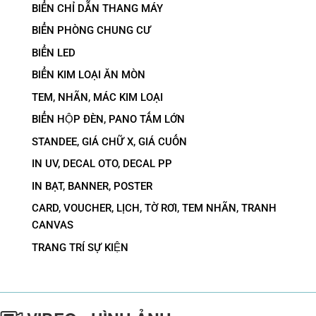
BIỂN CHỈ DẪN THANG MÁY
BIỂN PHÒNG CHUNG CƯ
BIỂN LED
BIỂN KIM LOẠI ĂN MÒN
TEM, NHÃN, MÁC KIM LOẠI
BIỂN HỘP ĐÈN, PANO TẤM LỚN
STANDEE, GIÁ CHỮ X, GIÁ CUỐN
IN UV, DECAL OTO, DECAL PP
IN BẠT, BANNER, POSTER
CARD, VOUCHER, LỊCH, TỜ RƠI, TEM NHÃN, TRANH
CANVAS
TRANG TRÍ SỰ KIỆN