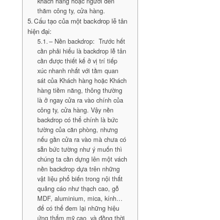
khách hàng hoặc người đến
thăm công ty, cửa hàng.
Cấu tạo của một backdrop lễ tân
hiện đại:
– Nền backdrop: Trước hết
cần phải hiểu là backdrop lễ tân
cần được thiết kế ở vị trí tiếp
xúc nhanh nhất với tầm quan
sát của Khách hàng hoặc Khách
hàng tiềm năng, thông thường
là ở ngay cửa ra vào chính của
công ty, cửa hàng. Vậy nền
backdrop có thể chính là bức
tường của căn phòng, nhưng
nếu gần cửa ra vào mà chưa có
sẵn bức tường như ý muốn thì
chúng ta cần dựng lên một vách
nền backdrop dựa trên những
vật liệu phổ biến trong nội thất
quảng cáo như thạch cao, gỗ
MDF, aluminium, mica, kính…
để có thể đem lại những hiệu
ứng thẩm mỹ cao và đồng thời