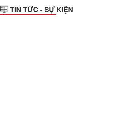
TIN TỨC - SỰ KIỆN
Với sự sang trọng và vô cùng bắt mắt, bảng hiệu chữ nổi mica là