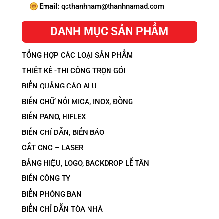
Email:
qcthanhnam@thanhnamad.com
DANH MỤC SẢN PHẨM
TỔNG HỢP CÁC LOẠI SẢN PHẨM
THIẾT KẾ -THI CÔNG TRỌN GÓI
BIỂN QUẢNG CÁO ALU
BIỂN CHỮ NỔI MICA, INOX, ĐỒNG
BIỂN PANO, HIFLEX
BIỂN CHỈ DẪN, BIỂN BÁO
CẮT CNC – LASER
BẢNG HIỆU, LOGO, BACKDROP LỄ TÂN
BIỂN CÔNG TY
BIỂN PHÒNG BAN
BIỂN CHỈ DẪN TÒA NHÀ