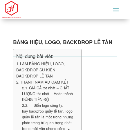
BẢNG HIỆU, LOGO, BACKDROP LỄ TÂN
Nội dung bài viết:
LÀM BẢNG HIỆU, LOGO,
BACKDROP SỰ KIỆN,
BACKDROP LỄ TÂN
THÀNH NAM AD CAM KẾT
GIÁ CẢ tốt nhất – CHẤT
LƯỢNG tốt nhất – Hoàn thành
ĐÚNG TIẾN ĐỘ
Biển logo công ty,
hay backdrop quầy lễ tân, logo
quầy lễ tân là một trong những
phần trang trí quan trọng nhất
trong một văn phòng công ty,