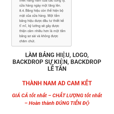
thiết hàng năm của các công ty,
cửa hàng ngày một tăng lên.
Bảng hiệu còn thể hiện bộ
mặt của cửa hàng. Một tấm
bảng hiệu được đầu tư thiết kế
tỉ mỉ, kỹ lưỡng sẽ gây được
thiện cảm nhiều hơn là một tấm
bảng sơ sài và không được
chăm chút.
LÀM BẢNG HIỆU, LOGO,
BACKDROP SỰ KIỆN, BACKDROP
LỄ TÂN
THÀNH NAM AD CAM KẾT
GIÁ CẢ tốt nhất – CHẤT LƯỢNG tốt nhất
– Hoàn thành ĐÚNG TIẾN ĐỘ