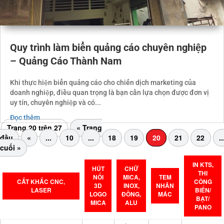
Quy trình làm biển quảng cáo chuyên nghiệp
– Quảng Cáo Thành Nam
Khi thực hiện biển quảng cáo cho chiến dịch marketing của
doanh nghiệp, điều quan trọng là bạn cần lựa chọn được đơn vị
uy tín, chuyên nghiệp và có...
Đọc thêm
Trang 20 trên 27
« Trang
đầu
«
...
10
...
18
19
20
21
22
..
cuối »
IN KTS,
HÚT
CHỮ
THI
NỔI
MICA,
TEM
CẮT KHẮC CNC,
CÔNG
3D
INOX,
NHÃN
LASER
BIỂN/
LOGO
ĐỒNG,
MÁC
BẠT/
MICA
ALU
PANO