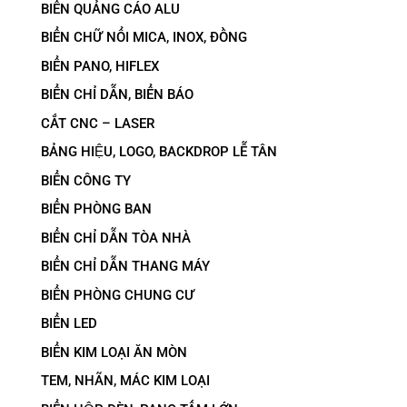
BIỂN QUẢNG CÁO ALU
BIỂN CHỮ NỔI MICA, INOX, ĐỒNG
BIỂN PANO, HIFLEX
BIỂN CHỈ DẪN, BIỂN BÁO
CẮT CNC – LASER
BẢNG HIỆU, LOGO, BACKDROP LỄ TÂN
BIỂN CÔNG TY
BIỂN PHÒNG BAN
BIỂN CHỈ DẪN TÒA NHÀ
BIỂN CHỈ DẪN THANG MÁY
BIỂN PHÒNG CHUNG CƯ
BIỂN LED
BIỂN KIM LOẠI ĂN MÒN
TEM, NHÃN, MÁC KIM LOẠI