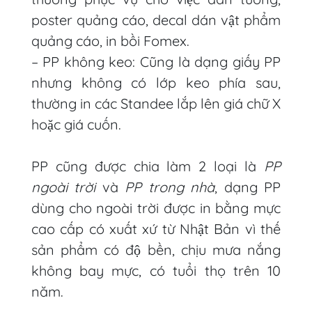
poster quảng cáo, decal dán vật phẩm
quảng cáo, in bồi Fomex.
– PP không keo: Cũng là dạng giấy PP
nhưng không có lớp keo phía sau,
thường in các Standee lắp lên giá chữ X
hoặc giá cuốn.
PP cũng được chia làm 2 loại là
PP
ngoài trời
và
PP trong nhà
, dạng PP
dùng cho ngoài trời được in bằng mực
cao cấp có xuất xứ từ Nhật Bản vì thế
sản phẩm có độ bền, chịu mưa nắng
không bay mực, có tuổi thọ trên 10
năm.