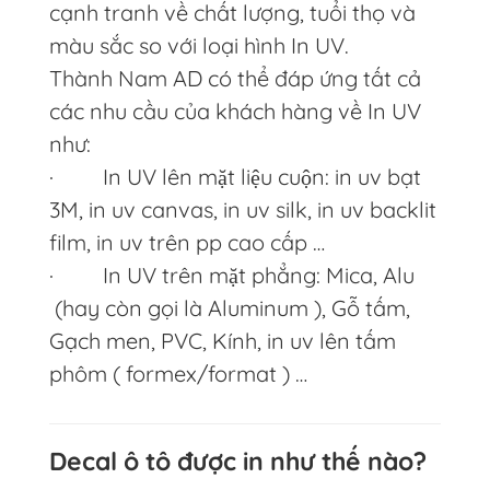
cạnh tranh về chất lượng, tuổi thọ và
màu sắc so với loại hình In UV.
Thành Nam AD có thể đáp ứng tất cả
các nhu cầu của khách hàng về In UV
như:
· In UV lên mặt liệu cuộn: in uv bạt
3M, in uv canvas, in uv silk, in uv backlit
film, in uv trên pp cao cấp …
· In UV trên mặt phẳng: Mica, Alu
(hay còn gọi là Aluminum ), Gỗ tấm,
Gạch men, PVC, Kính, in uv lên tấm
phôm ( formex/format ) …
Decal ô tô được in như thế nào?