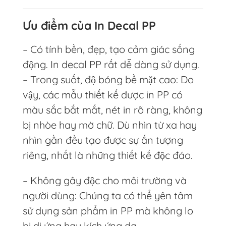
Ưu điểm của In Decal PP
– Có tính bền, đẹp, tạo cảm giác sống
động. In decal PP rất dễ dàng sử dụng.
– Trong suốt, độ bóng bề mặt cao: Do
vậy, các mẫu thiết kế được in PP có
màu sắc bắt mắt, nét in rõ ràng, không
bị nhòe hay mờ chữ. Dù nhìn từ xa hay
nhìn gần đều tạo được sự ấn tượng
riêng, nhất là những thiết kế độc đáo.
– Không gây độc cho môi trường và
người dùng: Chúng ta có thể yên tâm
sử dụng sản phẩm in PP mà không lo
bị di ứng hay kích ứng da.