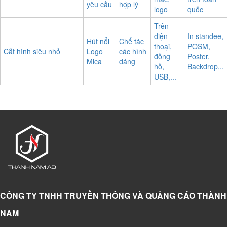
yêu cầu
hợp lý
logo
quốc
Trên
điện
In standee,
Hút nổi
Chế tác
thoại,
POSM,
Cắt hình siêu nhỏ
Logo
các hình
đồng
Poster,
Mica
dáng
hồ,
Backdrop,..
USB,...
CÔNG TY TNHH TRUYỀN THÔNG VÀ QUẢNG CÁO THÀNH
NAM