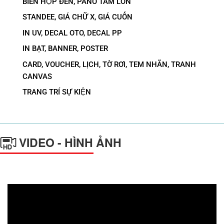
BIỂN HỘP ĐÈN, PANO TẤM LỚN
STANDEE, GIÁ CHỮ X, GIÁ CUỐN
IN UV, DECAL OTO, DECAL PP
IN BẠT, BANNER, POSTER
CARD, VOUCHER, LỊCH, TỜ RƠI, TEM NHÃN, TRANH
CANVAS
TRANG TRÍ SỰ KIỆN
VIDEO - HÌNH ẢNH