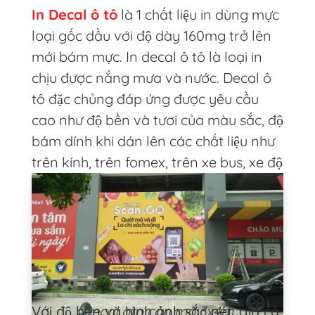
In Decal ô tô
là 1 chất liệu in dùng mực
loại gốc dầu với độ dày 160mg trở lên
mới bám mực. In decal ô tô là loại in
chịu được nắng mưa và nước. Decal ô
tô đặc chủng đáp ứng được yêu cầu
cao như độ bền và tươi của màu sắc, độ
bám dính khi dán lên các chất liệu như
trên kính, trên fomex, trên xe bus, xe độ
hoặc thùng xe tải vô cùng tốt .
Với độ bền và hình ảnh sắc nét, giá cả
Decal oto cán mờ 3x4m