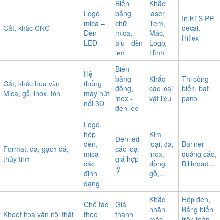
Biển
Khắc
Logo
bảng
laser
In KTS PP,
mica –
chữ
Tem,
Cắt, khắc CNC
decal,
Đèn
mica,
Mác,
Hiflex
LED
alu - đèn
Logo,
led
Hình
Biển
Hệ
bảng
Khắc
Thi công
Cắt, khắc hoa văn
thống
đồng,
các loại
biển, bạt,
Mica, gỗ, inox, tôn
máy hút
inox -
vật liệu
pano
nổi 3D
đèn led
Logo,
hộp
Kim
Đèn led
đèn,
loại, da,
Banner
Format, da, gạch đá,
các loại
mica
inox,
quảng cáo,
thủy tinh
giá hợp
các
đồng,
Billbroad,...
lý
định
gỗ,..
dạng
Khắc
Hộp đèn,
Chế tác
Giá
nhãn
Bảng biển
Khoét hoa văn nội thất
theo
thành
mác,
trên toàn