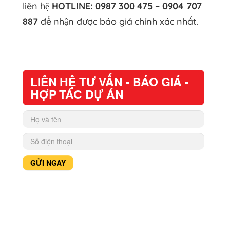
liên hệ
HOTLINE: 0987 300 475 – 0904 707
887
để nhận được báo giá chính xác nhất.
LIÊN HỆ TƯ VẤN - BÁO GIÁ -
HỢP TÁC DỰ ÁN
GỬI NGAY