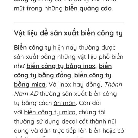
một trong những
biển quảng cáo
.
Vật liệu để sản xuất biển công ty
Biển công ty
hiện nay thường được
sản xuất bằng những vật liệu phổ biến
như
biển công ty bằng inox
,
biển
công ty bằng đồng
,
biển công ty
bằng mica
. Với inox hay đồng,
Thành
Nam AD
thường sản xuất biển công
ty bằng cách
ăn mòn
. Còn đối
với
biển công ty mica
, chúng tôi
thường sử dụng decal cắt thành nội
dung và dán trực tiếp lên biển hoặc có