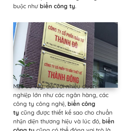
buộc như
biển công ty
.
Mặc dù vậy, đối với nhiều doanh
nghiệp lớn như các ngân hàng, các
công ty công nghệ,
biển công
ty
cũng được thiết kế sao cho chuẩn
nhận diện thương hiệu và lúc đó,
biển
công ty
cũng có thể đóng vai trò là