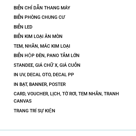
BIỂN CHỈ DẪN THANG MÁY
BIỂN PHÒNG CHUNG CƯ
BIỂN LED
BIỂN KIM LOẠI ĂN MÒN
TEM, NHÃN, MÁC KIM LOẠI
BIỂN HỘP ĐÈN, PANO TẤM LỚN
STANDEE, GIÁ CHỮ X, GIÁ CUỐN
IN UV, DECAL OTO, DECAL PP
IN BẠT, BANNER, POSTER
CARD, VOUCHER, LỊCH, TỜ RƠI, TEM NHÃN, TRANH
CANVAS
TRANG TRÍ SỰ KIỆN