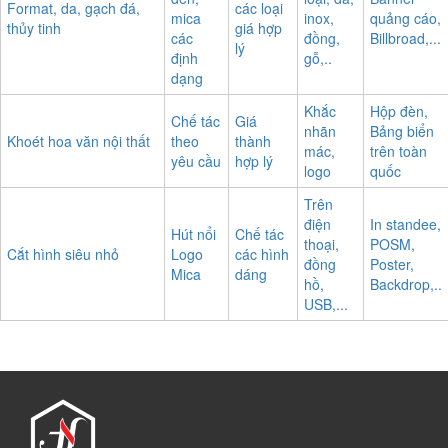
Format, da, gạch đá,
các loại
mica
inox,
quảng cáo,
thủy tinh
giá hợp
các
đồng,
Billbroad,...
lý
định
gỗ,..
dạng
Khắc
Hộp đèn,
Chế tác
Giá
nhãn
Bảng biển
Khoét hoa văn nội thất
theo
thành
mác,
trên toàn
yêu cầu
hợp lý
logo
quốc
Trên
điện
In standee,
Hút nổi
Chế tác
thoại,
POSM,
Cắt hình siêu nhỏ
Logo
các hình
đồng
Poster,
Mica
dáng
hồ,
Backdrop,..
USB,...