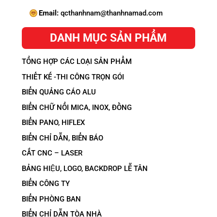
Email:
qcthanhnam@thanhnamad.com
DANH MỤC SẢN PHẨM
TỔNG HỢP CÁC LOẠI SẢN PHẨM
THIẾT KẾ -THI CÔNG TRỌN GÓI
BIỂN QUẢNG CÁO ALU
BIỂN CHỮ NỔI MICA, INOX, ĐỒNG
BIỂN PANO, HIFLEX
BIỂN CHỈ DẪN, BIỂN BÁO
CẮT CNC – LASER
BẢNG HIỆU, LOGO, BACKDROP LỄ TÂN
BIỂN CÔNG TY
BIỂN PHÒNG BAN
BIỂN CHỈ DẪN TÒA NHÀ