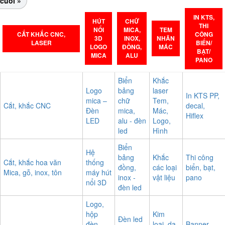
cuối »
IN KTS,
HÚT
CHỮ
THI
NỔI
MICA,
TEM
CẮT KHẮC CNC,
CÔNG
3D
INOX,
NHÃN
LASER
BIỂN/
LOGO
ĐỒNG,
MÁC
BẠT/
MICA
ALU
PANO
Biển
Khắc
Logo
bảng
laser
In KTS PP,
mica –
chữ
Tem,
Cắt, khắc CNC
decal,
Đèn
mica,
Mác,
Hiflex
LED
alu - đèn
Logo,
led
Hình
Biển
Hệ
bảng
Khắc
Thi công
Cắt, khắc hoa văn
thống
đồng,
các loại
biển, bạt,
Mica, gỗ, inox, tôn
máy hút
inox -
vật liệu
pano
nổi 3D
đèn led
Logo,
hộp
Kim
Đèn led
đèn,
loại, da,
Banner