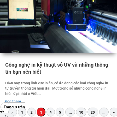
Công nghệ in kỹ thuật số UV và những thông
tin bạn nên biết
Hiện nay, trong lĩnh vực in ấn, có đa dạng các loại công nghệ in
từ truyền thống tới hiện đại. Một trong số những công nghệ in
hiện đại nhất ở Việt...
Đọc thêm
Trang 3 trên
27
«
1
2
3
4
5
...
10
20
...
»