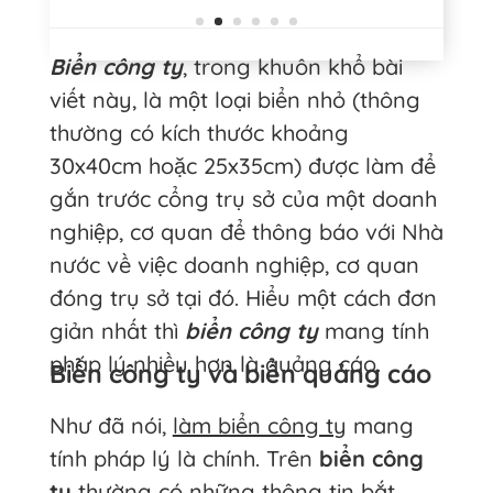
Biển công ty
, trong khuôn khổ bài
viết này, là một loại biển nhỏ (thông
thường có kích thước khoảng
30x40cm hoặc 25x35cm) được làm để
gắn trước cổng trụ sở của một doanh
nghiệp, cơ quan để thông báo với Nhà
nước về việc doanh nghiệp, cơ quan
đóng trụ sở tại đó. Hiểu một cách đơn
giản nhất thì
biển công ty
mang tính
pháp lý nhiều hơn là quảng cáo.
Biển công ty và biển quảng cáo
Như đã nói,
làm biển công ty
mang
tính pháp lý là chính. Trên
biển công
ty
thường có những thông tin bắt