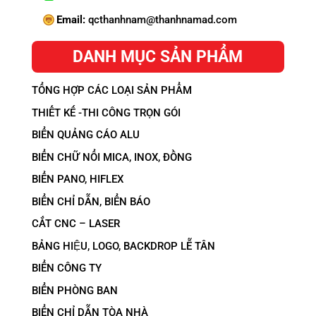
Email:
qcthanhnam@thanhnamad.com
DANH MỤC SẢN PHẨM
TỔNG HỢP CÁC LOẠI SẢN PHẨM
THIẾT KẾ -THI CÔNG TRỌN GÓI
BIỂN QUẢNG CÁO ALU
BIỂN CHỮ NỔI MICA, INOX, ĐỒNG
BIỂN PANO, HIFLEX
BIỂN CHỈ DẪN, BIỂN BÁO
CẮT CNC – LASER
BẢNG HIỆU, LOGO, BACKDROP LỄ TÂN
BIỂN CÔNG TY
BIỂN PHÒNG BAN
BIỂN CHỈ DẪN TÒA NHÀ