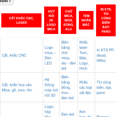
cuối »
IN KTS,
HÚT
CHỮ
THI
NỔI
MICA,
TEM
CẮT KHẮC CNC,
CÔNG
3D
INOX,
NHÃN
LASER
BIỂN/
LOGO
ĐỒNG,
MÁC
BẠT/
MICA
ALU
PANO
Biển
Khắc
Logo
bảng
laser
In KTS PP,
mica –
chữ
Tem,
Cắt, khắc CNC
decal,
Đèn
mica,
Mác,
Hiflex
LED
alu - đèn
Logo,
led
Hình
Biển
Hệ
bảng
Khắc
Thi công
Cắt, khắc hoa văn
thống
đồng,
các loại
biển, bạt,
Mica, gỗ, inox, tôn
máy hút
inox -
vật liệu
pano
nổi 3D
đèn led
Logo,
hộp
Kim
Đèn led
đèn,
loại, da,
Banner