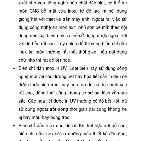
xuất nhờ vào công nghệ hóa chất đặc biệt, có thể ăn
mòn CNC bề mặt của inox, từ đó tạo ra nội dung
giống hệt với thiết kế trên máy tính. Ngoài ra, việc sử
dụng công nghệ ăn mòn axit, phủ sơn bề mặt theo nội
dung nên loại biển này có thể sử dụng được ngoài trời
với độ bền rất cao. Tuy nhiên để thi công biển chỉ dẫn
inox ăn mòn thường rất mất thời gian, nếu nội dung
chữ nhỏ thì rất dễ bị nhòe.
Biển chỉ dẫn inox in UV: Loại biển này sử dụng công
nghệ mới với các đường nét hay họa tiết cần in đều sẽ
được thực hiện trên máy tính, do đó có độ chính xác
rất cao, đồng thời cũng không có sự sai lệch về màu
sắc. Các họa tiết được in UV thường có độ bền tốt, dù
sử dụng ngoài trời trong thời gian dài cũng không hề
bị bay màu hay bong tróc.
Biển chỉ dẫn inox dán decal: Khi kết hợp với đề can,
biển chỉ dẫn inox sẽ có những mẫu thiết kế độc đáo,