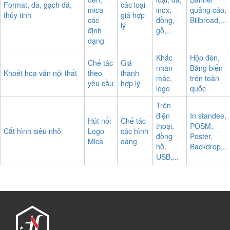
Format, da, gạch đá,
các loại
mica
inox,
quảng cáo,
thủy tinh
giá hợp
các
đồng,
Billbroad,...
lý
định
gỗ,..
dạng
Khắc
Hộp đèn,
Chế tác
Giá
nhãn
Bảng biển
Khoét hoa văn nội thất
theo
thành
mác,
trên toàn
yêu cầu
hợp lý
logo
quốc
Trên
điện
In standee,
Hút nổi
Chế tác
thoại,
POSM,
Cắt hình siêu nhỏ
Logo
các hình
đồng
Poster,
Mica
dáng
hồ,
Backdrop,..
USB,...