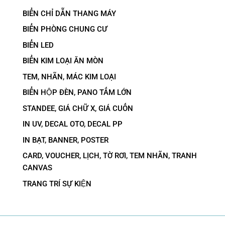
BIỂN CHỈ DẪN THANG MÁY
BIỂN PHÒNG CHUNG CƯ
BIỂN LED
BIỂN KIM LOẠI ĂN MÒN
TEM, NHÃN, MÁC KIM LOẠI
BIỂN HỘP ĐÈN, PANO TẤM LỚN
STANDEE, GIÁ CHỮ X, GIÁ CUỐN
IN UV, DECAL OTO, DECAL PP
IN BẠT, BANNER, POSTER
CARD, VOUCHER, LỊCH, TỜ RƠI, TEM NHÃN, TRANH
CANVAS
TRANG TRÍ SỰ KIỆN