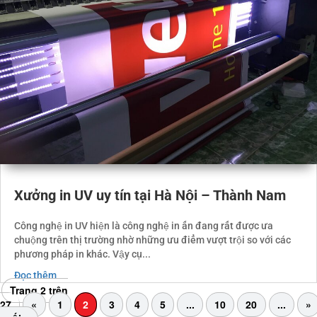
Xưởng in UV uy tín tại Hà Nội – Thành Nam
Công nghệ in UV hiện là công nghệ in ấn đang rất được ưa
chuộng trên thị trường nhờ những ưu điểm vượt trội so với các
phương pháp in khác. Vậy cụ...
Đọc thêm
Trang 2 trên
27
«
1
2
3
4
5
...
10
20
...
»