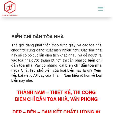
BIỂN CHỈ DẪN TÒA NHÀ
Thế giới đang phát triển theo từng giây, và các tòa nhà
chọc trời cũng đang xuất hiện nhiều hơn. Các tòa nhà
này sẽ có bố cục lẫn diện tích khác nhau, và để người ra
vào tòa nhà được thuận lợi hơn thì cần phải có
biển chỉ
dẫn tòa nhà
. Vậy có những loại
biển chỉ dẫn tòa nhà
nào? Chất liệu phổ biến của loại biển này là gì? Xem
tiếp bài viết dưới đây của Thành Nam hiểu rõ hơn về loại
biển này nhé.
THÀNH NAM – THIẾT KẾ, THI CÔNG
BIỂN CHỈ DẪN TÒA NHÀ, VĂN PHÒNG
ĐẸP – BỀN – CAM KẾT CHẤT LƯỢNG #1